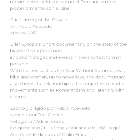
movimientos artísticos como el Romanticismo y
posteriormente con el cine.
Brief History of the Bicycle
Dir. Pablo Acevedo
Mexico 2017
Brief Synopsis: Short documentary on the story of the
bicycle through its most
important stages and events in the shortest format
possible.
With themes such as the Year Without Summer, war,
bike and woman, up to nowadays. The documentary
also shows the relationship of this object with artistic
movements such as Romanticism and, later on, with
cinema.
Escrito y dirigido por Pablo Acevedo
Narrado por Toni Garrido
Fotografía / Adrián Cores
Co-guionistas / Luis Sosa y Mariana Miqueljáuregui
Asistente de dirección / Giulio Franz