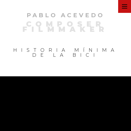
PABLO ACEVEDO
ART
COMPOSER
FILMMAKER
FILMS
HISTORIA MÍNIMA
DE LA BICI
COMMERCIAL
PERSONAL
MUSIC