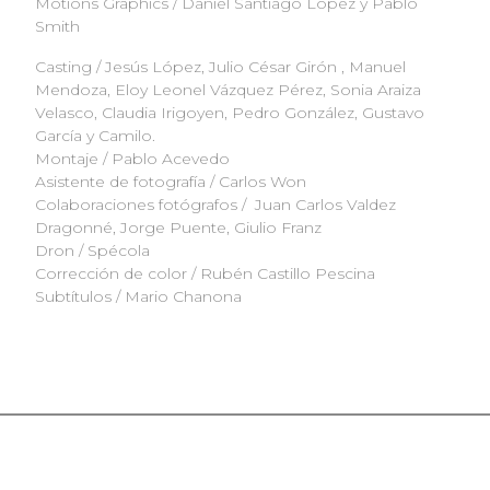
Motions Graphics / Daniel Santiago López y Pablo
Smith
Casting / Jesús López, Julio César Girón , Manuel
Mendoza, Eloy Leonel Vázquez Pérez, Sonia Araiza
Velasco, Claudia Irigoyen, Pedro González, Gustavo
García y Camilo.
Montaje / Pablo Acevedo
Asistente de fotografía / Carlos Won
Colaboraciones fotógrafos / Juan Carlos Valdez
Dragonné, Jorge Puente, Giulio Franz
Dron / Spécola
Corrección de color / Rubén Castillo Pescina
Subtítulos / Mario Chanona