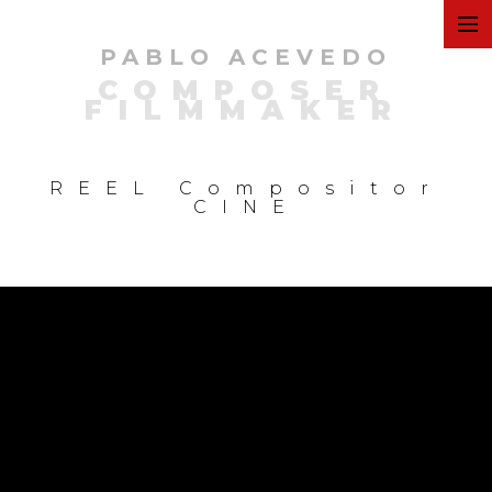
PABLO ACEVEDO
ART
COMPOSER
FILMMAKER
FILMS
REEL Compositor
CINE
COMMERCIAL
PERSONAL
MUSIC