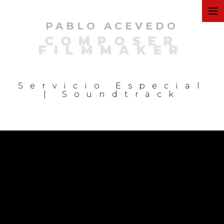
PABLO ACEVEDO
ART
COMPOSER
FILMMAKER
FILMS
Servicio Especial
| Soundtrack
COMMERCIAL
PERSONAL
MUSIC