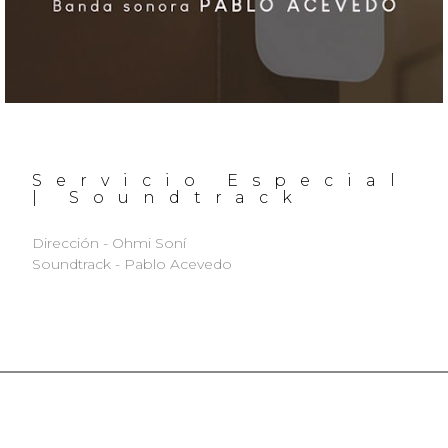
Servicio Especial
| Soundtrack
Dirección - Ohmi Soní
Soundtrack - Pablo Acevedo