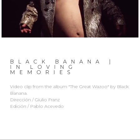
BLACK BANANA |
IN LOVING
MEMORIES
Video clip from the album "The Great Wazoo" by Black
Banana.
Dirección / Giulio Franz
Edición / Pablo Acevedo