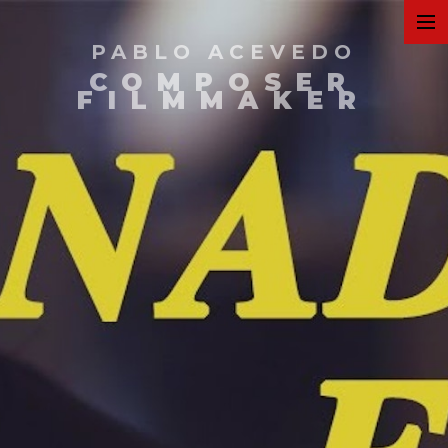
PABLO ACEVEDO
ART
COMPOSER
FILMMAKER
FILMS
COMMERCIAL
PERSONAL
MUSIC