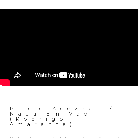
Pablo Acevedo /
Nada Em Vão
(Rodrigo
Amarante)