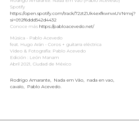
Rodrigo Amarante. Nada Em Vão (Pablo Acevedo)
Spotify
https://open.spotify.com/track/72ztZUk4exfkwnvxUVNmxj?
si=092f6ddd542d4432
Conoce más
https://pabloacevedo.net/
Música - Pablo Acevedo
feat. Hugo Arán - Coros + guitarra eléctrica
Video & Fotografía: Pablo Acevedo
Edición : León Manam
Abril 2021, Ciudad de México
Rodrigo Amarante
Nada em Vāo
nada en vao
cavalo
Pablo Acevedo