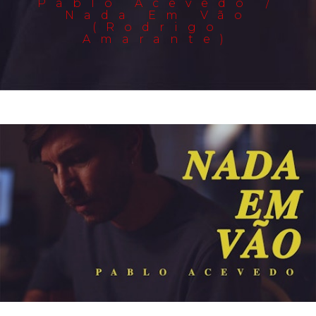
Pablo Acevedo /
Nada Em Vão
(Rodrigo
Amarante)