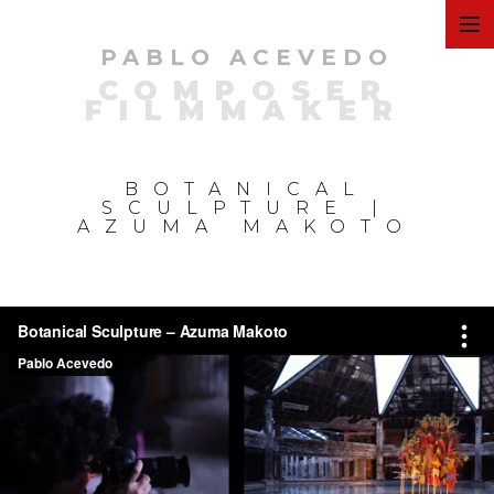
PABLO ACEVEDO
ART
COMPOSER
FILMMAKER
FILMS
BOTANICAL
SCULPTURE |
AZUMA MAKOTO
COMMERCIAL
PERSONAL
MUSIC