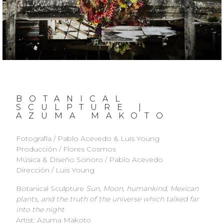
BOTANICAL
SCULPTURE |
AZUMA MAKOTO
Fotografía / Pablo Acevedo & Luis Young
Producción / Flores Cosmos
Música & Diseño Sonoro / Pablo Acevedo
Dirección / Luis Young
Botanical Sculpture
Sun, Moon, humankind, Mexican
plants, and the truth of the universe which talked far
into the night
Artist: Azuma Makoto